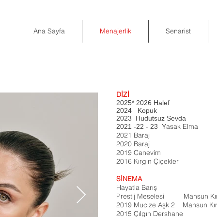
Ana Sayfa
Menajerlik
Senarist
DİZİ
2025* 2026 Halef
2024 Kopuk
2023 Hudutsuz Sevda
asak Elma
2021 -22 - 23 Y
2021 Baraj
2020 Baraj
2019 Canevim
2016 Kırgın Çiçekler
SİNEMA
Hayatla Barış
Prestij Meselesi Mahsun Kır
2019 Mucize Aşk 2
Mahsun Kır
2015 Çılgın Dershane